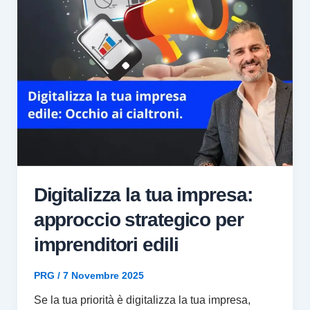
approccio
strategico
per
imprenditori
edili
Digitalizza la tua impresa:
approccio strategico per
imprenditori edili
PRG
/
7 Novembre 2025
Se la tua priorità è digitalizza la tua impresa,