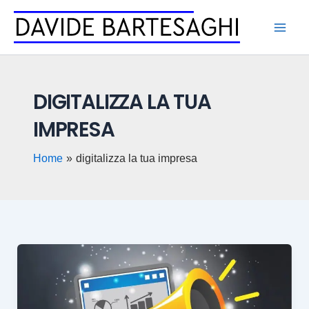
Vai
al
contenuto
DIGITALIZZA LA TUA
IMPRESA
Home
digitalizza la tua impresa
Digitalizza
la
tua
impresa: