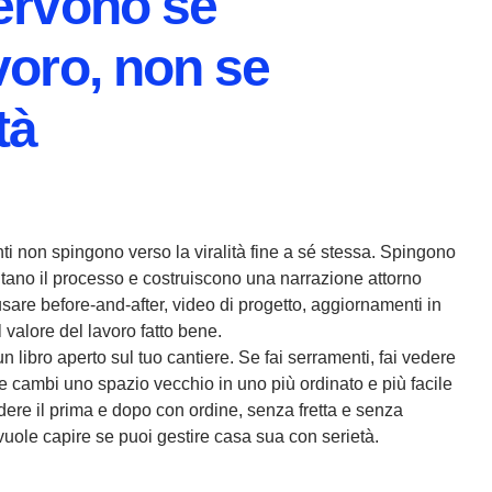
servono se
voro, non se
tà
onti non spingono verso la viralità fine a sé stessa. Spingono
ntano il processo e costruiscono una narrazione attorno
usare before-and-after, video di progetto, aggiornamenti in
 valore del lavoro fatto bene.
 libro aperto sul tuo cantiere. Se fai serramenti, fai vedere
me cambi uno spazio vecchio in uno più ordinato e più facile
vedere il prima e dopo con ordine, senza fretta e senza
o: vuole capire se puoi gestire casa sua con serietà.