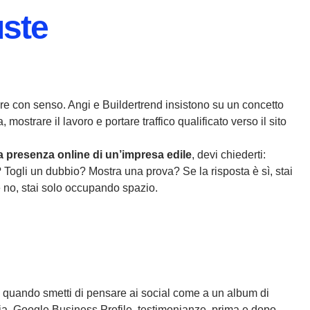
uste
re con senso. Angi e Buildertrend insistono su un concetto
 mostrare il lavoro e portare traffico qualificato verso il sito
a presenza online di un’impresa edile
, devi chiederti:
 Togli un dubbio? Mostra una prova? Se la risposta è sì, stai
è no, stai solo occupando spazio.
a quando smetti di pensare ai social come a un album di
ucia. Google Business Profile, testimonianze, prima e dopo,